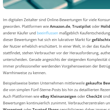
Im digitalen Zeitalter sind Online-Bewertungen für viele Konsu
geworden. Plattformen wie
Amazon.de
,
Trustpilot
oder
Holi
anderer Käufer und
beeinflussen
maßgeblich Kaufentscheidung
dieser Bewertungen hat sich ein lukrativer Markt für
gefälscht
der Nutzer erheblich erschüttert. In einer Welt, in der das Ka
stattfindet, stehen Verbraucher vor der Herausforderung, aut
unterscheiden. Gerade angesichts der steigenden Komplexität 
immer professioneller werdenden Vorgehensweisen der Betrüger,
Warnhinweise zu kennen.
Beispielsweise bieten Unternehmen mittlerweile
gekaufte Be
die von simplen Fünf-Sterne-Posts bis hin zu detaillierten Rezen
Auch Plattformen wie
eBay Kleinanzeigen
oder
Check24
sind
Bewertungen kontinuierlich zunimmt. Verbraucherzentralen und
Warentest
oder
Trusted Shops
sensibilisieren daher immer s