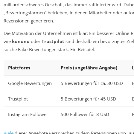
milliardenschweres Geschäft, das immer raffinierter wird. Dab
„Bewertungsfarmen“ betrieben, in denen Mitarbeiter oder autom
Rezensionen generieren.
Die Motivation der Unternehmen ist klar: Ein besserer Online-
wie
kununu
oder
Trustpilot
sind deshalb ein bevorzugtes Ziel 
solche Fake-Bewertungen stark. Ein Beispiel:
Plattform
Preis (ungefähre Angabe)
Google-Bewertungen
5 Bewertungen für ca. 30 USD
Trustpilot
5 Bewertungen für 45 USD
E
Instagram-Follower
500 Follower für 8 USD
Viele
dieser Angebote versprechen zudem Rezensionen von „auth