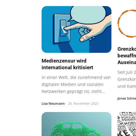
Grenzko
bewaff
Medienzensur wird
Ausein
international kritisiert
Seit Juli
In einer Welt, die zunehmend von
Grenzkon
digitalen Medien und sozialen
und Kam
Netzwerken geprägt ist, steht
verschär
die…
Jonas Schne
Lisa Neumann
28. November 2025