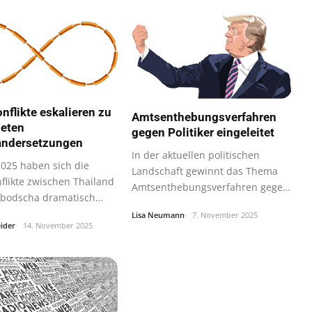
nflikte eskalieren zu
Amtsenthebungsverfahren
neten
gegen Politiker eingeleitet
andersetzungen
In der aktuellen politischen
 2025 haben sich die
Landschaft gewinnt das Thema
flikte zwischen Thailand
Amtsenthebungsverfahren gegen
bodscha dramatisch
Politiker…
ft…
Lisa Neumann
7. November 2025
ider
14. November 2025