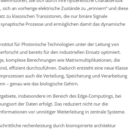
emristoren, die sich durch ihre hysteretische Charakteristik
, sich an vorherige elektrische Zustände zu „erinnern“ und diese
tz zu klassischen Transistoren, die nur binäre Signale
 synaptische Prozesse und ermöglichen damit das dynamische
nstitut für Photonische Technologien unter der Leitung von
forscht und bereits für den industriellen Einsatz optimiert.
age, komplexe Berechnungen wie Matrixmultiplikationen, die
sind, effizient durchzuführen. Dadurch entsteht eine neue Klasse
enprozessen auch die Verteilung, Speicherung und Verarbeitung
nn – genau wie das biologische Gehirn.
tzgebiete, insbesondere im Bereich des Edge-Computings, bei
ngsort der Daten erfolgt. Das reduziert nicht nur die
Informationen vor unnötiger Weiterleitung in zentrale Systeme.