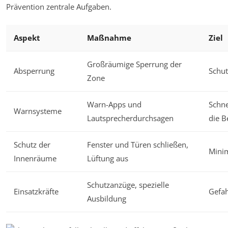
Prävention zentrale Aufgaben.
Aspekt
Maßnahme
Ziel
Großräumige Sperrung der
Absperrung
Schut
Zone
Warn-Apps und
Schn
Warnsysteme
Lautsprecherdurchsagen
die B
Schutz der
Fenster und Türen schließen,
Mini
Innenräume
Lüftung aus
Schutzanzüge, spezielle
Einsatzkräfte
Gefah
Ausbildung