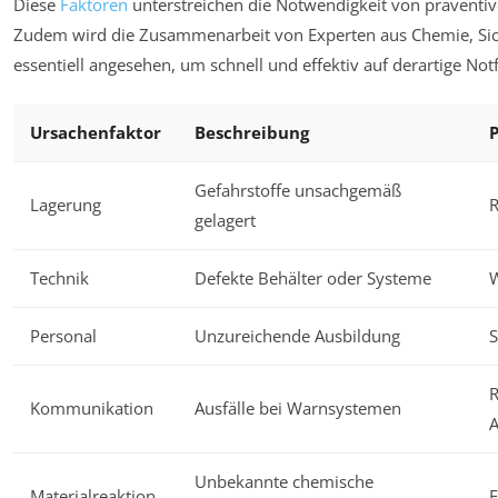
Diese
Faktoren
unterstreichen die Notwendigkeit von prävent
Zudem wird die Zusammenarbeit von Experten aus Chemie, Sich
essentiell angesehen, um schnell und effektiv auf derartige Not
Ursachenfaktor
Beschreibung
Gefahrstoffe unsachgemäß
Lagerung
R
gelagert
Technik
Defekte Behälter oder Systeme
W
Personal
Unzureichende Ausbildung
S
Kommunikation
Ausfälle bei Warnsystemen
A
Unbekannte chemische
Materialreaktion
F