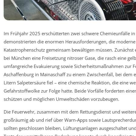
Im Frühjahr 2025 erschütterten zwei schwere Chemieunfälle in 
demonstrierten die enormen Herausforderungen, die moderne 
Katastrophenschutz gemeinsam bewältigen müssen. Zunächst e
bei München eine Freisetzung nitroser Gase, die rasch eine ge
umfangreiche Evakuierung sowie Sicherheitsmaßnahmen zur Fol
Aschaffenburg in Mainaschaff zu einem Zwischenfall, bei dem ei
Litern Salpetersäure fiel – eine chemische Reaktion, die eine w
Gefahrstoffwolke zur Folge hatte. Beide Vorfälle forderten ei
schützen und möglichen Umweltschäden vorzubeugen.
Die Feuerwehr, zusammen mit dem Rettungsdienst und weiteren
großräumig ab und rief über Warn-Apps sowie Lautsprecherdurc
sollten geschlossen bleiben, Lüftungsanlagen ausgeschaltet u