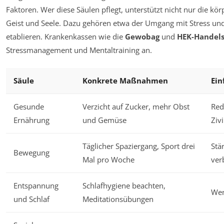
Faktoren. Wer diese Säulen pflegt, unterstützt nicht nur die kör
Geist und Seele. Dazu gehören etwa der Umgang mit Stress und 
etablieren. Krankenkassen wie die
Gewobag
und
HEK-Handel
Stressmanagement und Mentaltraining an.
Säule
Konkrete Maßnahmen
Ein
Gesunde
Verzicht auf Zucker, mehr Obst
Red
Ernährung
und Gemüse
Ziv
Täglicher Spaziergang, Sport drei
Stä
Bewegung
Mal pro Woche
ver
Entspannung
Schlafhygiene beachten,
Wen
und Schlaf
Meditationsübungen