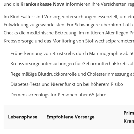
und die
Krankenkasse Nova
informieren ihre Versicherten r
Im Kindesalter sind Vorsorgeuntersuchungen essenziell, um e
Entwicklung zu gewährleisten. Für Schwangere übernimmt oft 
Checks die medizinische Betreuung. Im mittleren Alter liegen 
Krebsvorsorge und das Monitoring von Stoffwechselparametern
Früherkennung von Brustkrebs durch Mammographie ab 50
Krebsvorsorgeuntersuchungen für Gebärmutterhalskrebs ab
Regelmäßige Blutdruckkontrolle und Cholesterinmessung ab
Diabetes-Tests und Nierenfunktion bei höherem Risiko
Demenzscreenings für Personen über 65 Jahre
Prim
Lebensphase
Empfohlene Vorsorge
Kran