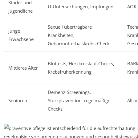
Kinder und
U-Untersuchungen, Impfungen
AOK,
Jugendliche
Sexuell übertragbare
Tech
Junge
Krankheiten,
Kran
Erwachsene
Gebärmutterhalskrebs-Check
Gesu
Bluttests, Herzkreislauf-Checks,
BAR
Mittleres Alter
Krebsfrüherkennung
Kran
Demenz-Screenings,
Senioren
Sturzprävention, regelmäßige
Allia
Checks