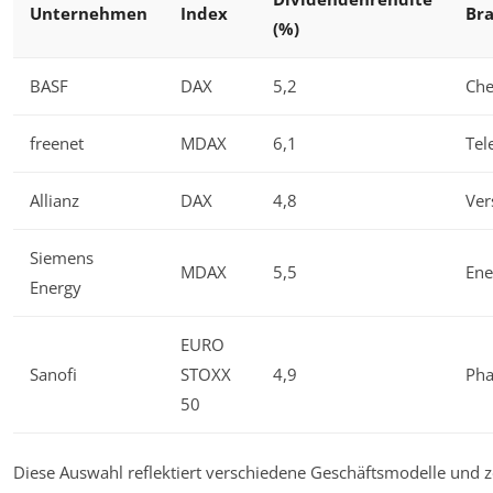
Unternehmen
Index
Br
(%)
BASF
DAX
5,2
Ch
freenet
MDAX
6,1
Tel
Allianz
DAX
4,8
Ver
Siemens
MDAX
5,5
Ene
Energy
EURO
Sanofi
STOXX
4,9
Ph
50
Diese Auswahl reflektiert verschiedene Geschäftsmodelle und ze